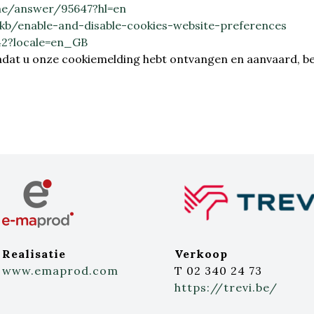
me/answer/95647?hl=en
kb/enable-and-disable-cookies-website-preferences
42?locale=en_GB
 nadat u onze cookiemelding hebt ontvangen en aanvaard, b
Realisatie
Verkoop
www.emaprod.com
T 02 340 24 73
https://trevi.be/