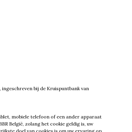
atie
Onze woningen
Contact
fr
), ingeschreven bij de Kruispuntbank van
ablet, mobiele telefoon of een ander apparaat
R België, zolang het cookie geldig is, uw
rijkste doel van cookies is om uw ervaring op