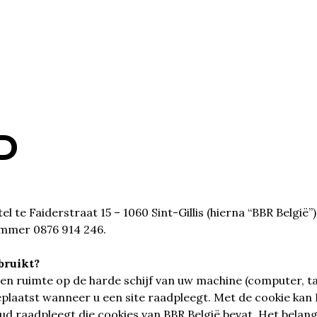
Het project
Loc
D
 te Faiderstraat 15 – 1060 Sint-Gillis (hierna “BBR België”
mer 0876 914 246.
bruikt?
 een ruimte op de harde schijf van uw machine (computer, t
laatst wanneer u een site raadpleegt. Met de cookie kan BB
ud raadpleegt die cookies van BBR België bevat. Het belang