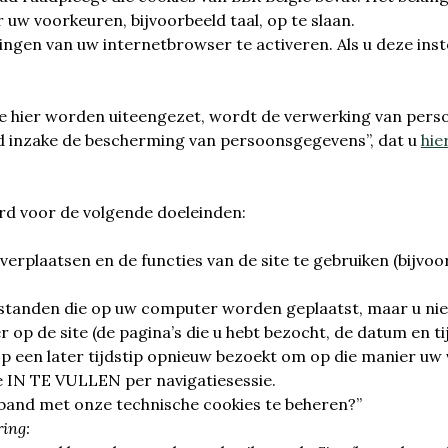
r uw voorkeuren, bijvoorbeeld taal, op te slaan.
ingen van uw internetbrowser te activeren. Als u deze ins
e hier worden uiteengezet, wordt de verwerking van perso
d inzake de bescherming van persoonsgegevens”, dat u
hie
d voor de volgende doeleinden:
e verplaatsen en de functies van de site te gebruiken (bijvo
bestanden die op uw computer worden geplaatst, maar u niet
op de site (de pagina’s die u hebt bezocht, de datum en ti
op een later tijdstip opnieuw bezoekt om op die manier uw
IN TE VULLEN per navigatiesessie.
band met onze technische cookies te beheren?”
ring: