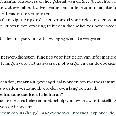
et aantal bezoekers en het gebruik van de Site (bezochte r
 interactieve inhoud, advertenties en andere communicatie 
e diensten te verbeteren.
n de navigatie op de Site en voorstel voor relevante en ge
ikt om u een ervaring te bieden die uw keuzes beter weer
stische analyse van uw browsegegevens te weigeren.
-netwerkdiensten, functies voor het delen van informatie 
ellingen voor het aanvaarden of weigeren van de cookies kl
maanden, waarna u gevraagd zal worden om uw toestemmin
ies worden verzameld, worden even lang bewaard.
chnische cookies te beheren?
sche cookies beheren met behulp van uw browserinstelling
 van de browser:
ft.com/en-us/help/17442/windows-internet-explorer-de